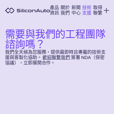
產品
關於
新聞
技術
取得
資訊
我們
中心
支援
聯繫
需要與我們的工程團隊
諮詢嗎？
我們全天候為您服務，提供最即時且專屬的技術支
援與客製化協助。
歡迎聯繫我們
簽署 NDA（保密
協議），立即展開合作。
誰需要 NDA？
我該如何向鴻軒科技
任何接收或披露專有或機密信息的一方都有責
（SiliconAuto）提出保密協議
任保護該信息。無論任何形式（書面、電子或